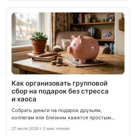
бывает неловко, даже если такой разговор
мог бы помочь людям не соглашаться
на неудобные условия и не отказываться
от встреч вовсе.
Как организовать групповой
сбор на подарок без стресса
и хаоса
Собрать деньги на подарок друзьям,
коллегам или близким кажется простым
делом — пока вы не возьметесь за него сами.
27 июля 2026 г.
2 мин чтения
Бесконечные обсуждения в чатах, поиск