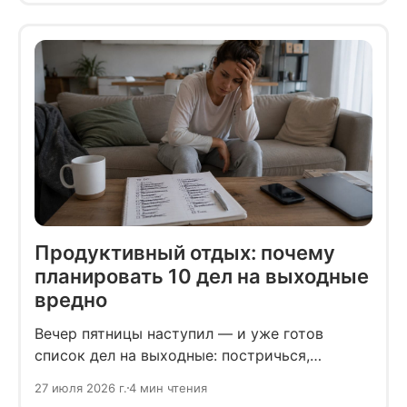
потерянных переводов и неловкие
напоминания о дедлайнах быстро лишают
праздничного настроения.
Продуктивный отдых: почему
планировать 10 дел на выходные
вредно
Вечер пятницы наступил — и уже готов
список дел на выходные: постричься,
разобрать шкаф, посмотреть обучающий
27 июля 2026 г.
4 мин чтения
курс, починить полку, встретиться с другом.