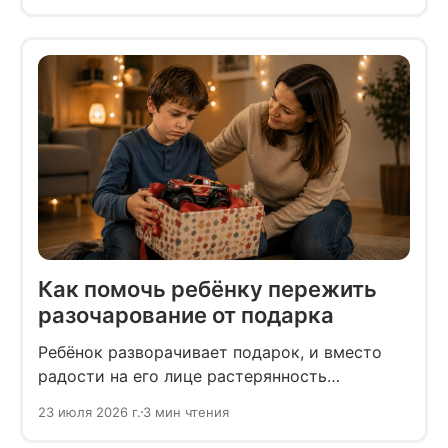
Как помочь ребёнку пережить
разочарование от подарка
Ребёнок разворачивает подарок, и вместо
радости на его лице растерянность
и разочарование. Момент неловкий для всех:
23 июля 2026 г.
3 мин чтения
даритель смущён, родители не знают, что
сказать, а ребёнок ещё не понимает, что