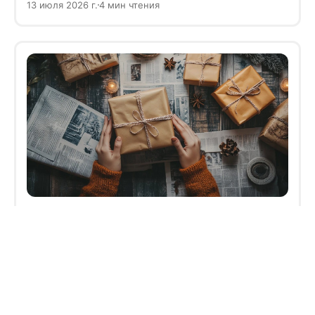
13 июля 2026 г.
4 мин чтения
обращаться с деньгами, а получит важные
навыки на всю жизнь.
Как дарить подарок без повода:
что можно и нельзя дарить
Подарок не всегда нужен только на день
рождения или Новый год. Иногда небольшого
знака внимания достаточно, чтобы поднять
12 июля 2026 г.
2 мин чтения
человеку настроение или показать, что вы о