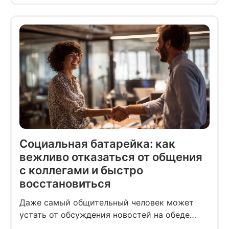
К вечеру воскресенья половина списка
не выполнена, а усталость навалилась такая,
будто и не отдыхал вовсе.
Социальная батарейка: как
вежливо отказаться от общения
с коллегами и быстро
восстановиться
Даже самый общительный человек может
устать от обсуждения новостей на обеде
и приятельского общения в рабочих чатах.