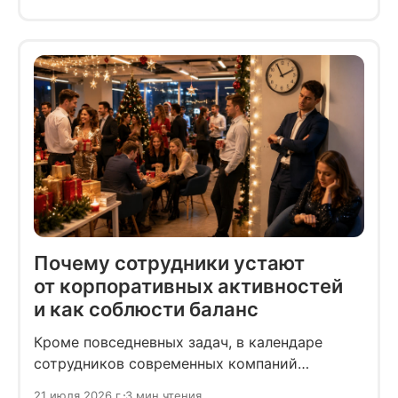
выглядеть отстранённым, особенно если
он редко участвует в неформальном
общении.
Почему сотрудники устают
от корпоративных активностей
и как соблюсти баланс
Кроме повседневных задач, в календаре
сотрудников современных компаний
появляются квизы, спортивные соревнования
21 июля 2026 г.
3 мин чтения