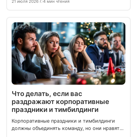
21 июля 2026 г.
4 мин чтения
делают замечание за опоздание на пару
минут. Команда замечает особое отношение
быстрее, чем кажется руководителю.
Что делать, если вас
раздражают корпоративные
праздники и тимбилдинги
Корпоративные праздники и тимбилдинги
должны объединять команду, но они нравятся
далеко не всем