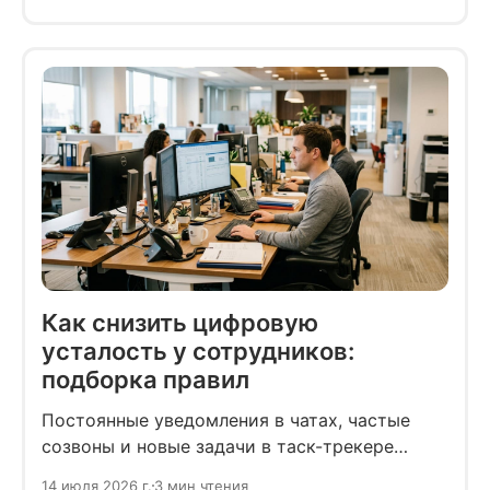
то планирует отдохнуть осенью. В итоге
встреча всей компанией откладывается на
неопределённый срок.
Как снизить цифровую
усталость у сотрудников:
подборка правил
Постоянные уведомления в чатах, частые
созвоны и новые задачи в таск-трекере
незаметно истощают команду. Рассказываем,
14 июля 2026 г.
3 мин чтения