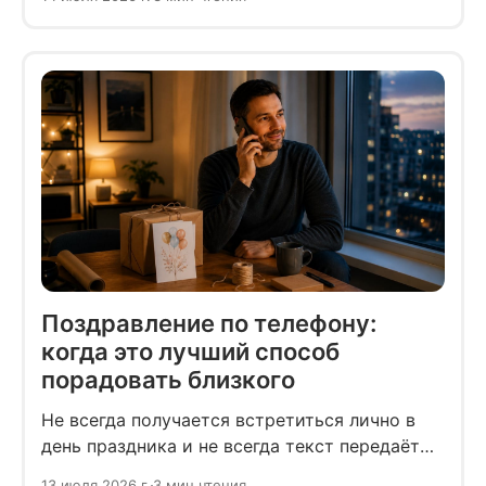
как руководителю и HR внедрить простые
правила цифровой гигиены, чтобы защитить
сотрудников от выгорания и сохранить их
продуктивность.
Поздравление по телефону:
когда это лучший способ
порадовать близкого
Не всегда получается встретиться лично в
день праздника и не всегда текст передаёт
то, что хочется сказать. В таких случаях
13 июля 2026 г.
3 мин чтения