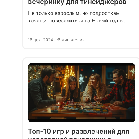
вечеринку для тинейджеров
Не только взрослым, но подросткам
хочется повеселиться на Новый год в
компании друзей. Однако в отличие от
студентов, они ещё не могут заниматься
16 дек. 2024 г.
6 мин чтения
организацией вечеринки самостоятельно.
Задача организаторов — совместить
желания тинейджеров с требованиями
безопасности и возможностями
родителей.
Топ-10 игр и развлечений для