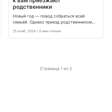
к вам приезжают
родственники
Новый год — повод собраться всей
семьёй. Однако приезд родственником
точно добавит хлопот, даже если у вас
25 нояб. 2024 г.
5 мин чтения
прекрасные отношения. Рассказываем, как
пережить встречу с близкими без ссор, и
организовать празднование, которое
понравится и запомнится.
Страница 1 из 2