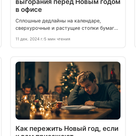
выгорания перед Новым годом
в офисе
Сплошные дедлайны на календаре,
сверхурочные и растущие стопки бумаг
на столе — вот декабрьская реальность
11 дек. 2024 г.
5 мин чтения
многих офисных сотрудников. При такой
жизни даже разговоры о празднике
вызывают депрессию и раздражение.
Рассказываем, как поднять мотивацию,
избежать выгорания и создать новогоднее
настроение.
Как пережить Новый год, если