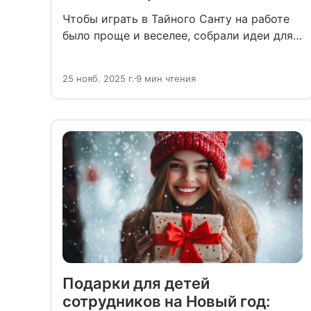
Чтобы играть в Тайного Санту на работе
было проще и веселее, собрали идеи для
подарков коллегам женщинам.
От универсальных идей до креативных
25 нояб. 2025 г.
9 мин чтения
сюрпризов. Наш список поможет вам
не растеряться и найти идеальный
вариант на любой вкус и бюджет.
Подарки для детей
сотрудников на Новый год: