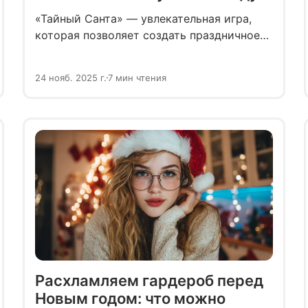
«Тайный Санта» — увлекательная игра,
которая позволяет создать праздничное
настроение и почувствовать себя
настоящим волшебником. Студентам она
24 нояб. 2025 г.
7 мин чтения
помогает подружиться и сплотить группу.
Чтобы участвовать было веселее, сделали
гид по подаркам для одногруппников.
Расхламляем гардероб перед
Новым годом: что можно