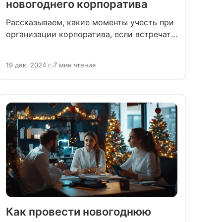
новогоднего корпоратива
Рассказываем, какие моменты учесть при
организации корпоратива, если встречать
Новый год соберутся люди разных
поколений. Делимся лайфхаками, как
19 дек. 2024 г.
7 мин чтения
сделать праздник интересным и
комфортным для всех.
Как провести новогоднюю