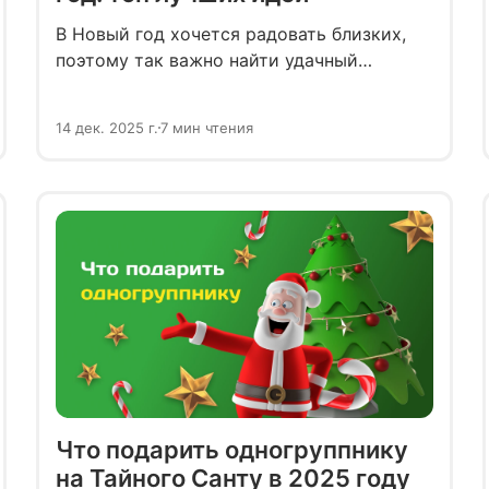
В Новый год хочется радовать близких,
поэтому так важно найти удачный
сюрприз, который оправдает ожидания
дорогого человека. Собрали подборку
14 дек. 2025 г.
7 мин чтения
практичных и оригинальных подарков,
которые можно положить под ёлку для
сестры.
Что подарить одногруппнику
на Тайного Санту в 2025 году