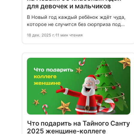
для девочек и мальчиков
В Новый год каждый ребёнок ждёт чуда,
которое не случится без сюрприза под
ёлкой. Поэтому мы собрали самые
18 дек. 2025 г.
11 мин чтения
тёплые, полезные и актуальные идеи
подарков для мальчиков и девочек
с учётом интересов, возраста и бюджета.
Что подарить на Тайного Санту
2025 женщине-коллеге