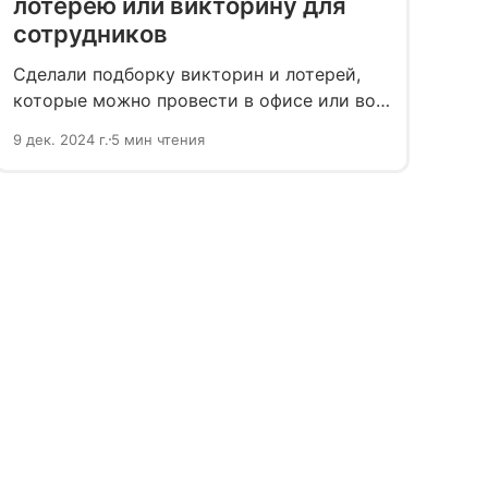
лотерею или викторину для
сотрудников
Сделали подборку викторин и лотерей,
которые можно провести в офисе или во
время корпоратива. Они помогут вам с
9 дек. 2024 г.
5 мин чтения
коллегами избежать эмоционального
выгорания накануне праздника.