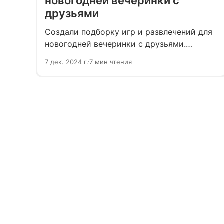
новогодней вечеринки с
друзьями
Создали подборку игр и развлечений для
новогодней вечеринки с друзьями.
Подскажем как весело провести
7 дек. 2024 г.
7 мин чтения
праздничную ночь, а заодно раскроем
секрет, как не разориться на подарках,
даже пригласив большую компанию.