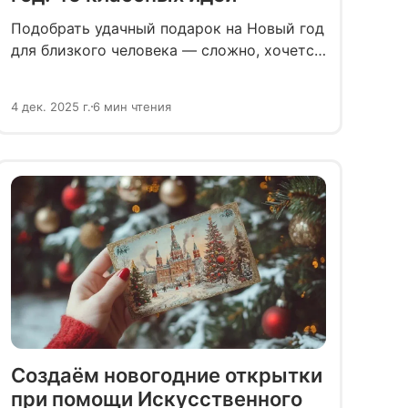
Подобрать удачный подарок на Новый год
для близкого человека — сложно, хочется
найти вещь, которая действительно
понравится, а не будет пылиться на полке.
4 дек. 2025 г.
6 мин чтения
Рассказываем, что положить брату под
ёлку, чтобы его порадовать.
Создаём новогодние открытки
при помощи Искусственного