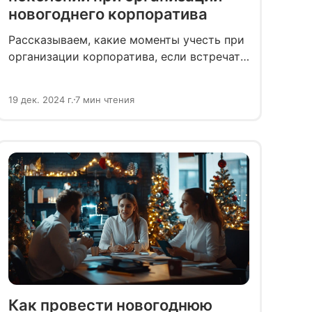
новогоднего корпоратива
Рассказываем, какие моменты учесть при
организации корпоратива, если встречать
Новый год соберутся люди разных
поколений. Делимся лайфхаками, как
19 дек. 2024 г.
7 мин чтения
сделать праздник интересным
и комфортным для всех.
Как провести новогоднюю