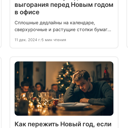
выгорания перед Новым годом
в офисе
Сплошные дедлайны на календаре,
сверхурочные и растущие стопки бумаг
на столе — вот декабрьская реальность
11 дек. 2024 г.
5 мин чтения
многих офисных сотрудников. При такой
жизни даже разговоры о празднике
вызывают депрессию и раздражение.
Рассказываем, как поднять мотивацию,
избежать выгорания и создать новогоднее
настроение.
Как пережить Новый год, если