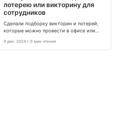
лотерею или викторину для
сотрудников
Сделали подборку викторин и лотерей,
которые можно провести в офисе или
во время корпоратива. Они помогут вам
9 дек. 2024 г.
5 мин чтения
с коллегами избежать эмоционального
выгорания накануне праздника.