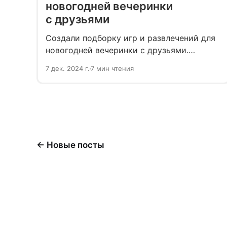
новогодней вечеринки
с друзьями
Создали подборку игр и развлечений для
новогодней вечеринки с друзьями.
Подскажем как весело провести
7 дек. 2024 г.
7 мин чтения
праздничную ночь, а заодно раскроем
секрет, как не разориться на подарках,
даже пригласив большую компанию.
← Новые посты