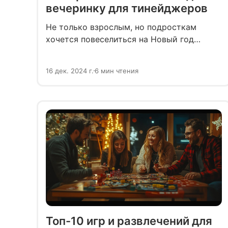
вечеринку для тинейджеров
Не только взрослым, но подросткам
хочется повеселиться на Новый год
в компании друзей. Однако в отличие
от студентов, они ещё не могут
16 дек. 2024 г.
6 мин чтения
заниматься организацией вечеринки
самостоятельно. Задача организаторов —
совместить желания тинейджеров
с требованиями безопасности
и возможностями родителей.
Топ-10 игр и развлечений для