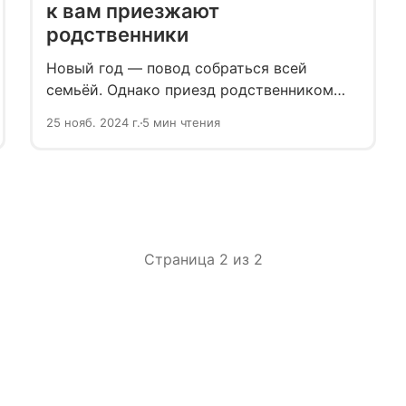
к вам приезжают
родственники
Новый год — повод собраться всей
семьёй. Однако приезд родственником
точно добавит хлопот, даже если у вас
25 нояб. 2024 г.
5 мин чтения
прекрасные отношения. Рассказываем, как
пережить встречу с близкими без ссор,
и организовать празднование, которое
понравится и запомнится.
Страница 2 из 2