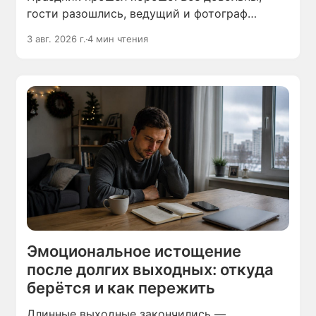
гости разошлись, ведущий и фотограф
убирают аппаратуру. А человек, который всё
3 авг. 2026 г.
4 мин чтения
это организовал, сидит в опустевшей
комнате и чувствует себя выжатым — без
сил и без настроения.
Эмоциональное истощение
после долгих выходных: откуда
берётся и как пережить
Длинные выходные закончились —