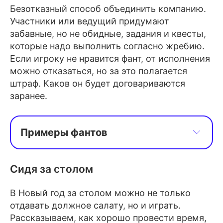
Безотказный способ объединить компанию.
Участники или ведущий придумают
забавные, но не обидные, задания и квесты,
которые надо выполнить согласно жребию.
Если игроку не нравится фант, от исполнения
можно отказаться, но за это полагается
штраф. Каков он будет договариваются
заранее.
Примеры фантов
1. Произнести свое имя, фамилию 
и отчество задом наперед.
Сидя за столом
2. Сделать рекламу любому предмету 
В Новый год за столом можно не только
в комнате и убедить всех, что его 
отдавать должное салату, но и играть.
обязательно нужно купить.
Рассказываем, как хорошо провести время,