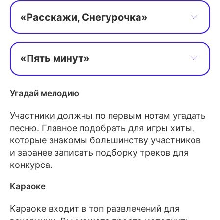
Желание загадай.
В городах и селах,
«Расскажи, Снегурочка»
Никогда б не знали мы
Расскажи Снегурочка, где была?
Этих дней веселых.
Расскажи-ка милая, как дела?
«Пять минут»
За тобою бегала Дед Мороз
Я вам песенку спою про пять минут!
Угадай мелодию
Пролила немало я горьких слез.
Эту песенку мою пускай поют!
Участники должны по первым нотам угадать
Пусть летит она по свету,
песню. Главное подобрать для игры хиты,
Я дарю вам песню эту,
которые знакомы большинству участников
и заранее записать подборку треков для
Эту песенку про пять минут!
конкурса.
Караоке
Караоке входит в топ развлечений для