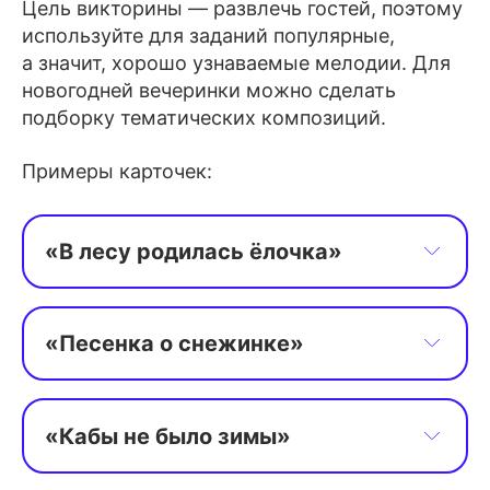
Цель викторины — развлечь гостей, поэтому
используйте для заданий популярные,
а значит, хорошо узнаваемые мелодии. Для
новогодней вечеринки можно сделать
подборку тематических композиций.
Примеры карточек:
«В лесу родилась ёлочка»
 В лесу родилась ёлочка,
 В лесу она росла.
«Песенка о снежинке»
 Зимой и летом стройная,
Когда в дом входит год молодой,
 Зелёная была.
А старый уходит вдаль,
«Кабы не было зимы»
Снежинку хрупкую спрячь в ладонь,
Кабы не было зимы