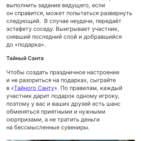
выполнить задание ведущего, если
в мультфильме «Зима 
он справится, может попытаться развернуть
в Простоквашино»?
следующий. В случае неудачи, передаёт
Почтальон Печкин
эстафету соседу. Выигрывает участник,
снявший последний слой и добравшийся
Шарик
до «подарка».
Иван Федорович Крузенштерн
Тайный Санта
Никто
Чтобы создать праздничное настроение
и не разориться на подарках, сыграйте
в «
Тайного Санту
». По правилам, каждый
участник дарит подарок одному игроку,
поэтому у вас и ваших друзей есть шанс
Когда в России начали праздновать 
обменяться приятными и нужными
Новый год в ночь с 31 декабря 
сюрпризами, а не тратить деньги
на 1 января?
на бессмысленные сувениры.