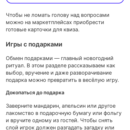
Чтобы не ломать голову над вопросами
можно на маркетплейсах приобрести
Какой нос у Деда Мороза?
готовые карточки для квиза.
Синий
Игры с подарками
Большой
Красный
Обмен подарками — главный новогодний
ритуал. В этом разделе рассказываем как
Холодный
выбор, вручение и даже разворачивание
подарка можно превратить в весёлую игру.
Докопаться до подарка
Заверните мандарин, апельсин или другое
лакомство в подарочную бумагу или фольгу
и вручите одному из гостей. Чтобы снять
слой игрок должен разгадать загадку или
Кто срубил новогоднюю ёлку 