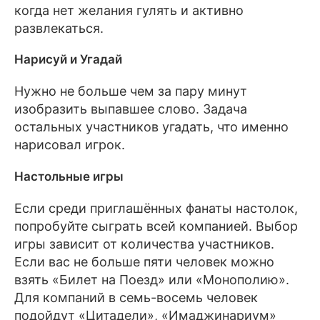
3. Изобразить Деда Мороза.
когда нет желания гулять и активно
развлекаться.
4. Изобразить Супермена.
Нарисуй и Угадай
5. Развернуть и съесть конфету без рук.
Нужно не больше чем за пару минут
6. Погадать по книге всем 
изобразить выпавшее слово. Задача
присутствующим.
остальных участников угадать, что именно
нарисовал игрок.
7. Сложите из бумаги фигурку оригами.
Настольные игры
8. Пойти и подарить соседям сладости 
или мандарины.
Если среди приглашённых фанаты настолок,
9. Нарисовать ручкой рисунок на руке.
попробуйте сыграть всей компанией. Выбор
игры зависит от количества участников.
10. Нарисовать ёлку с завязанными 
Если вас не больше пяти человек можно
глазами/без рук.
взять «Билет на Поезд» или «Монополию».
Для компаний в семь-восемь человек
подойдут «Цитадели», «Имаджинариум»