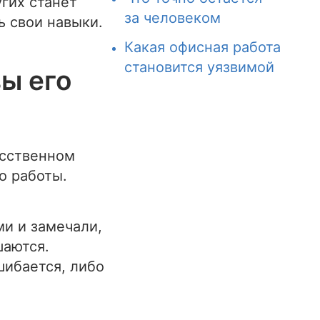
угих станет
за человеком
 свои навыки.
Какая офисная работа
становится уязвимой
вы его
усственном
о работы.
и и замечали,
шаются.
шибается, либо