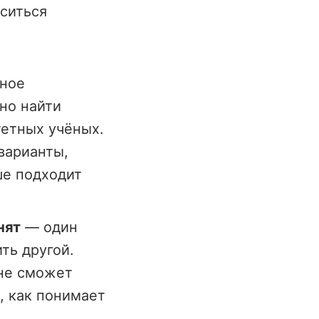
аситься
ное
но найти
етных учёных.
варианты,
ше подходит
нят
— один
ть другой.
 не сможет
, как понимает