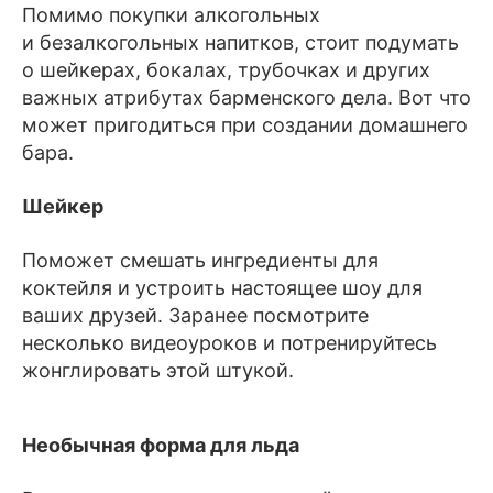
Апероль шприц: апероль, просекко, 
Помимо покупки алкогольных
содовая;
и безалкогольных напитков, стоит подумать
о шейкерах, бокалах, трубочках и других
Брамбл: джин, ликёр из черники 
важных атрибутах барменского дела. Вот что
и лимонный фреш.
может пригодиться при создании домашнего
бара.
Шейкер
Поможет смешать ингредиенты для
коктейля и устроить настоящее шоу для
ваших друзей. Заранее посмотрите
несколько видеоуроков и потренируйтесь
жонглировать этой штукой.
Необычная форма для льда