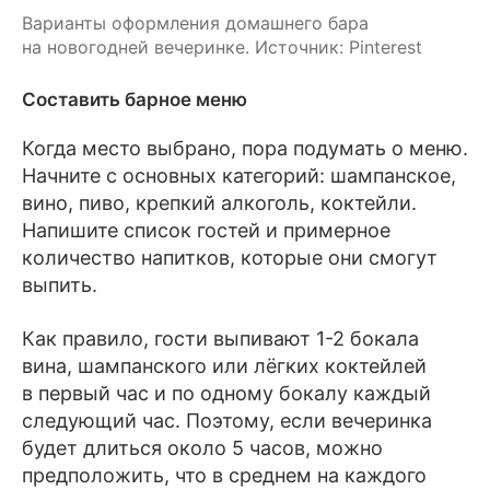
Зимний коктейль с яблоком: 
Варианты оформления домашнего бара 
яблочный сидр с корицей и ромом.
на новогодней вечеринке. Источник: Pinterest
Ледяной дождь: джин с тоником 
Составить барное меню
и мятой.
Когда место выбрано, пора подумать о меню.
Горячий шоколад с рюмкой рома 
Начните с основных категорий: шампанское,
и взбитыми сливками.
вино, пиво, крепкий алкоголь, коктейли.
Напишите список гостей и примерное
количество напитков, которые они смогут
Пина колада: ром, ананасовый сок 
выпить.
и кокосовое молоко.
Как правило, гости выпивают 1-2 бокала
Май Тай: ром, апельсиновый ликёр, 
вина, шампанского или лёгких коктейлей
миндальный сироп и лаймовый сок.
в первый час и по одному бокалу каждый
следующий час. Поэтому, если вечеринка
Тропическая буря: белый ром, 
будет длиться около 5 часов, можно
грейпфрутовый сок и имбирное пиво.
предположить, что в среднем на каждого