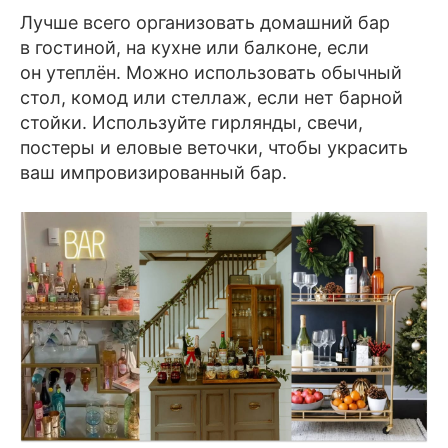
Волга: водка, гренадин, лимонный 
Лучше всего организовать домашний бар
в гостиной, на кухне или балконе, если
сок.
он утеплён. Можно использовать обычный
Кровавая Мэри: водка, томатный сок, 
стол, комод или стеллаж, если нет барной
лимонный сок, специи.
стойки. Используйте гирлянды, свечи,
постеры и еловые веточки, чтобы украсить
Сибирский мороз: водка с имбирным 
ваш импровизированный бар.
элем и лаймом.
Московский мул: водка с имбирным 
элем и свежим лаймом.
Белый русский: водка, кофейный 
ликёр и сливки.
Шампанское с ягодами: игристое 
вино с малиной или клубникой.