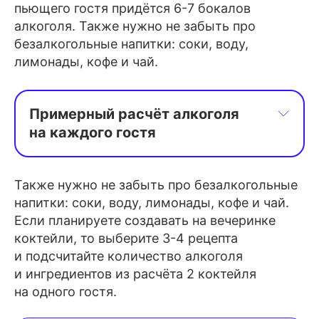
Дайкири со свежими фруктами: ром 
пьющего гостя придётся 6-7 бокалов
с лимонным или лаймовым соком 
алкоголя. Также нужно не забыть про
безалкогольные напитки: соки, воду,
и фруктами.
лимонады, кофе и чай.
Кокосовый шейк на основе текилы: 
текила смешанная с кокосовым 
молоком и сгущёнкой.
Примерный расчёт алкоголя 
на каждого гостя
Крепкие спиртные напитки: примерно 
Синий лунар: джин или водка с синей 
½ бутылки (375 мл) на человека 
Также нужно не забыть про безалкогольные
кюрасао и лимонным соком.
за вечер.
напитки: соки, воду, лимонады, кофе и чай.
Неоновая маргарита: текила 
Если планируете создавать на вечеринке
Вино: около одной бутылки (750 мл) 
коктейли, то выберите 3-4 рецепта
со светящимся неоновым ликёром 
на двоих человек.
и подсчитайте количество алкоголя
(например, голубой кюрасао) 
Пиво: примерно две банки (по 0.33 
и ингредиентов из расчёта 2 коктейля
в сочетании со сладким напитком 
л или 0.5 л) на человека за вечер.
на одного гостя.
на основе ананаса.