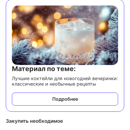
Электрик: водка, энергетик, 
несколько капель лимонного фреша.
Галактика: джин, тоник, мятные 
листья.
Ледяной шар: водка, мандариновый 
фреш, немного сахара.
Материал по теме:
Мартини: джин или водка 
Лучшие коктейли для новогодней вечеринки:
с вермутом;
классические и необычные рецепты
Манхэттен: бурбон или ржаной виски 
Подробнее
с вермутом;
Дайкири: белый ром 
и свежевыжатый лимонный фреш;
Закупить необходимое