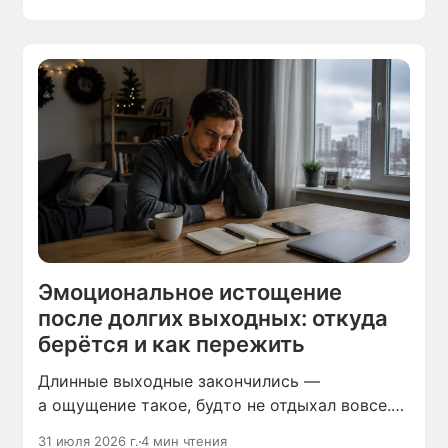
это организовал, сидит в опустевшей
комнате и чувствует себя выжатым — без
сил и без настроения.
Эмоциональное истощение
после долгих выходных: откуда
берётся и как пережить
Длинные выходные закончились —
а ощущение такое, будто не отдыхал вовсе.
Голова тяжёлая, настроение на нуле, а мысль
31 июля 2026 г.
4 мин чтения