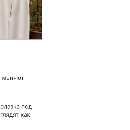
ы меняют
олазка под
глядят как