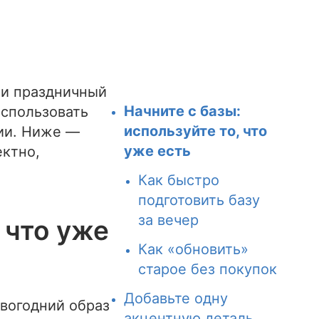
и праздничный
Начните с базы:
использовать
используйте то, что
зии. Ниже —
уже есть
ектно,
Как быстро
подготовить базу
за вечер
 что уже
Как «обновить»
старое без покупок
Добавьте одну
овогодний образ
акцентную деталь