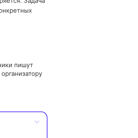
ряется. Задача
конкретных
ники пишут
 организатору