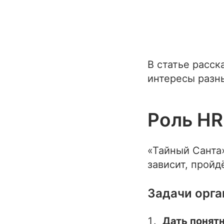
В статье расск
интересы разны
Роль HR
«Тайный Санта»
зависит, пройд
Задачи орга
Дать понят