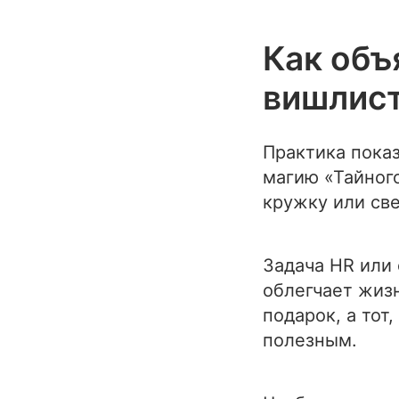
Как объ
вишлис
Практика показ
магию «Тайног
кружку или све
Задача HR или
облегчает жизн
подарок, а тот,
полезным.