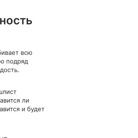
нность
бивает всю
ью подряд
адость.
шлист
равится ли
равится и будет