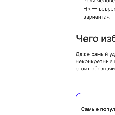
если челове
HR — воврем
варианта».
Чего из
Даже самый уд
неконкретные 
стоит обозначи
Самые попул