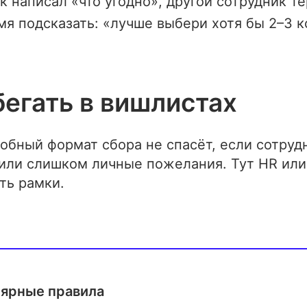
к написал «что угодно», другой сотрудник те
я подсказать: «лучше выбери хотя бы 2–3 
бегать в вишлистах
обный формат сбора не спасёт, если сотруд
или слишком личные пожелания. Тут HR или
ть рамки.
ярные правила