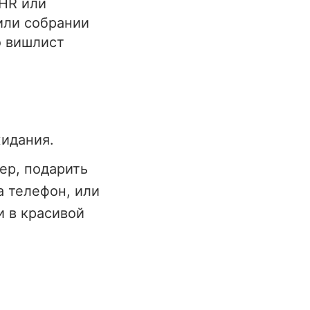
HR или
или собрании
о вишлист
жидания.
ер, подарить
а телефон, или
и в красивой