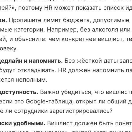
лей?», поэтому HR может показать список ид
ки.
Пропишите лимит бюджета, допустимые
мые категории. Например, без алкоголя ил
й, и объясните: чем конкретнее вишлист, т
овеку.
едлайн и напомнить.
Без жёсткой даты зап
будут откладывать. HR должен напомнить па
жется неполным.
доступность.
Важно убедиться, что вишлист
если это Google-таблица, открыт ли общий д
е ли сотрудники зарегистрировались?
иски удобными.
Вишлист должен быть понят