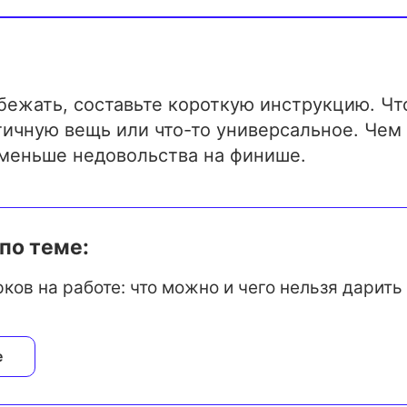
но»:
полезная фраза. Дарителю сложно выбрать, а
гда банальный.
бежать, составьте короткую инструкцию. Ч
дорогие вещи:
тичную вещь или что-то универсальное. Чем
кошелёк» или «сертификат на СПА за 10 000
 меньше недовольства на финише.
неловкость и ломают правила игры.
 интимные подарки:
по теме:
, парфюм, одежда — слишком рискованно. То
кажется приятным, для другого может быть 
ков на работе: что можно и чего нельзя дарить
ым.
и еда:
е
диета, у кого-то религиозные ограничения, у 
 Лучше избегать.