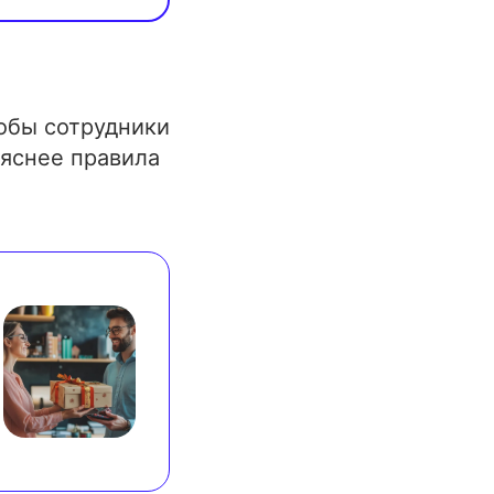
 результат 
тобы сотрудники
 яснее правила
 ₽» 
, что 
кого-то 