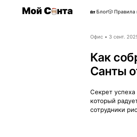
🏡 Блог
🎲 Правила
Офис
•
3 сент. 2025
Как соб
Санты о
Секрет успеха 
который радует
сотрудники ри