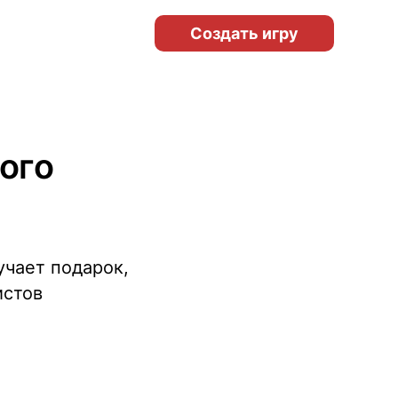
Создать игру
ого
учает подарок,
истов