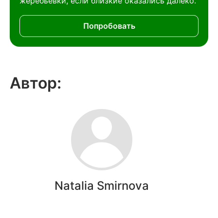
жеребьёвки, если близкие оказались далеко.
Попробовать
Автор:
Natalia Smirnova