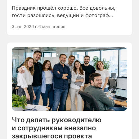
Праздник прошёл хорошо. Все довольны,
гости разошлись, ведущий и фотограф
убирают аппаратуру. А человек, который всё
3 авг. 2026 г.
4 мин чтения
это организовал, сидит в опустевшей
комнате и чувствует себя выжатым — без
сил и без настроения.
Что делать руководителю
и сотрудникам внезапно
закрывшегося проекта