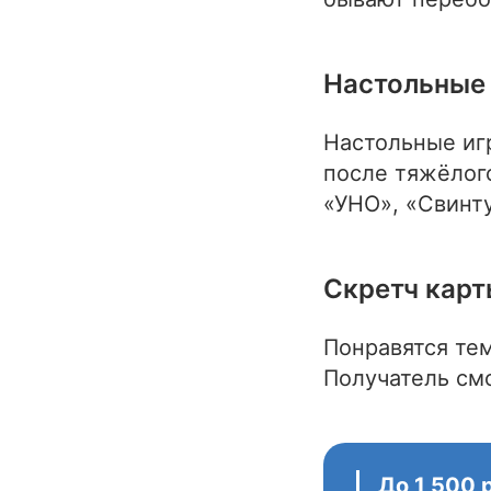
Настольные
Настольные игр
после тяжёлог
«УНО», «Свинту
Скретч карт
Понравятся тем
Получатель см
До 1 500 