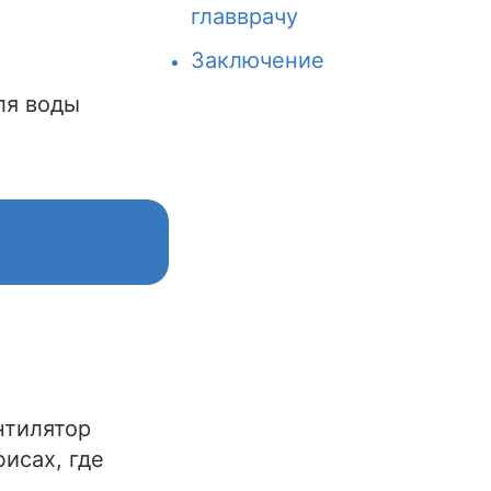
главврачу
Заключение
ля воды
нтилятор
исах, где