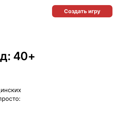
Создать игру
д: 40+
цинских
просто: