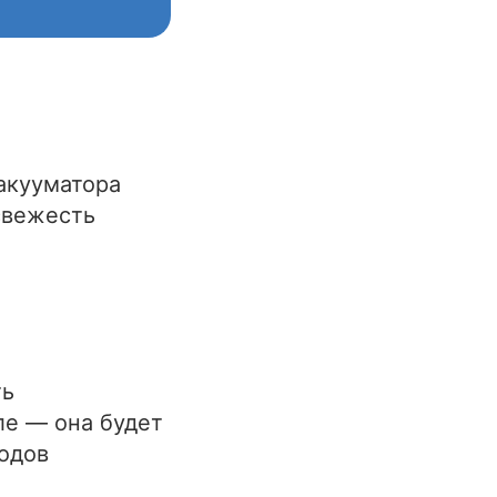
акууматора
свежесть
ть
е — она будет
одов