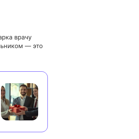
арка врачу
льником — это
.