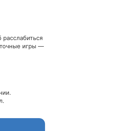
б расслабиться
рточные игры —
нии.
л.