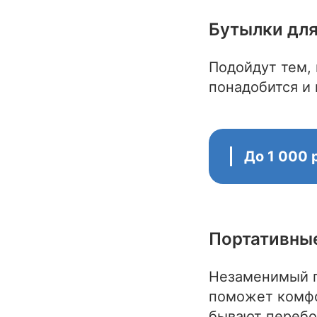
Бутылки дл
Подойдут тем, 
понадобится и 
До 1 000
Портативны
Незаменимый п
поможет комфо
бывают перебо