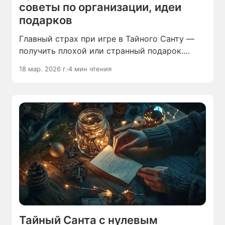
советы по организации, идеи
подарков
Главный страх при игре в Тайного Санту —
получить плохой или странный подарок.
Чтобы кружка с Райаном Гослингом или
18 мар. 2026 г.
4 мин чтения
тапочки в виде рыб не стали
неожиданностью, такие сюрпризы можно
легализовать на старте.
Тайный Санта с нулевым