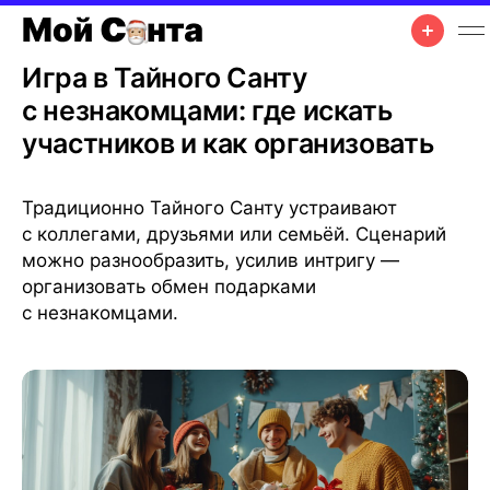
Ход игры
•
Советы
•
22 авг. 2025 г.
•
4 мин чтения
Игра в Тайного Санту
с незнакомцами: где искать
участников и как организовать
Традиционно Тайного Санту устраивают
с коллегами, друзьями или семьёй. Сценарий
можно разнообразить, усилив интригу —
организовать обмен подарками
с незнакомцами.