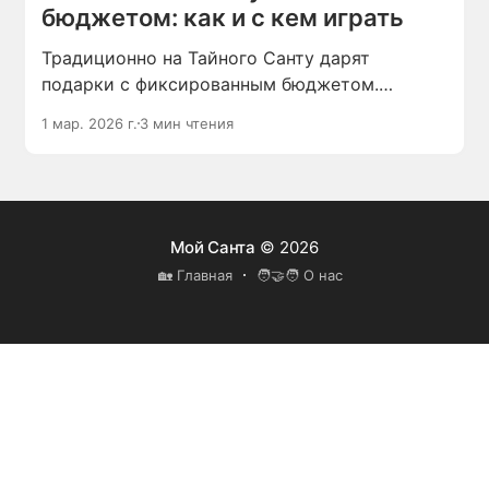
бюджетом: как и с кем играть
Традиционно на Тайного Санту дарят
подарки с фиксированным бюджетом.
Но обстоятельства могут сложиться так, что
1 мар. 2026 г.
3 мин чтения
даже символическую сумму потратить
сложно: офис переполнен сувенирами или
друзья решили в этом году направить все
средства на общую мечту.
Мой Санта
© 2026
🏡 Главная
🧑‍🤝‍🧑 О нас