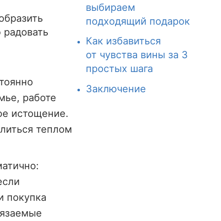
выбираем
образить
подходящий подарок
о радовать
Как избавиться
от чувства вины за 3
простых шага
тоянно
Заключение
мье, работе
ое истощение.
литься теплом
матично:
если
и покупка
сязаемые