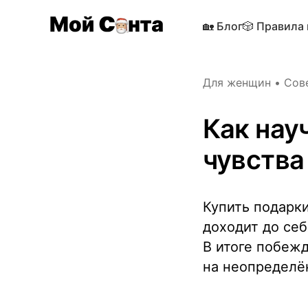
🏡 Блог
🎲 Правила
Для женщин
•
Сов
Как нау
чувства
Купить подарки
доходит до се
В итоге побеж
на неопределё