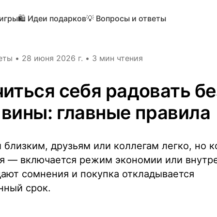
 игры
🛍️ Идеи подарков
💡 Вопросы и ответы
еты
•
28 июня 2026 г.
•
3 мин чтения
читься себя радовать бе
 вины: главные правила
 близким, друзьям или коллегам легко, но к
бя — включается режим экономии или внутре
дают сомнения и покупка откладывается
нный срок.