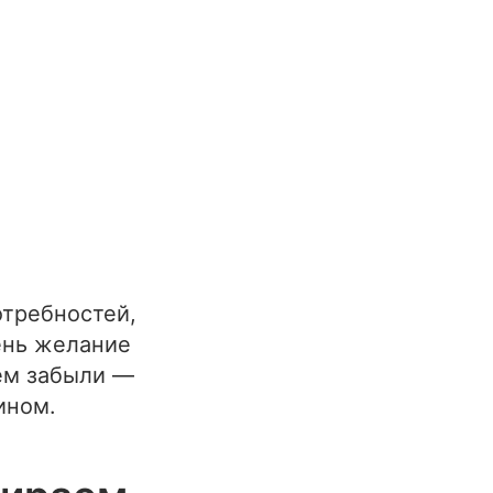
отребностей,
ень желание
ём забыли —
ином.