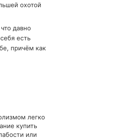
ольшей охотой
 что давно
 себя есть
бе, причём как
голизмом легко
лание купить
лабости или