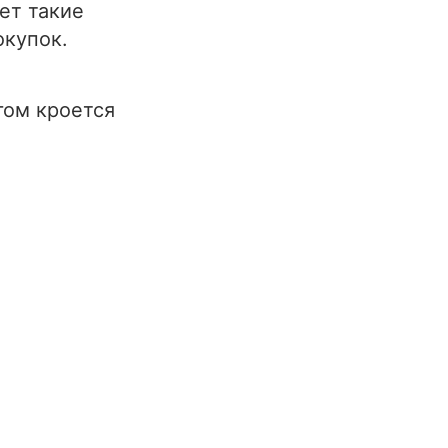
ет такие
окупок.
гом кроется