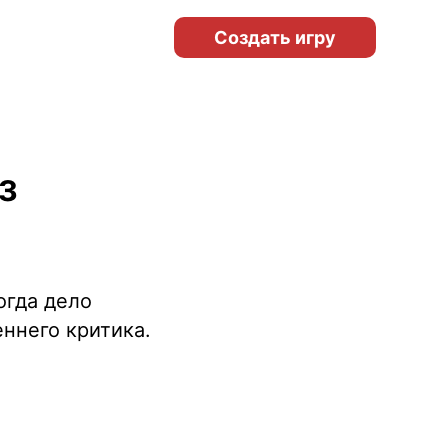
Создать игру
з
огда дело
ннего критика.