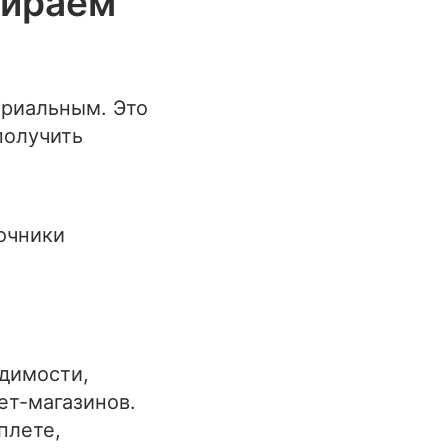
бираем
ериальным. Это
получить
очники
одимости,
ет-магазинов.
плете,