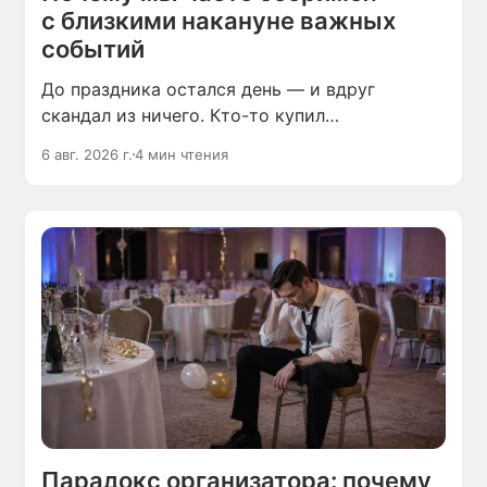
с близкими накануне важных
событий
До праздника остался день — и вдруг
скандал из ничего. Кто-то купил
не те продукты, кто-то пришёл не вовремя,
6 авг. 2026 г.
4 мин чтения
кто-то забыл сделать, что вы просили.
Праздник ещё не начался, а настроение уже
испорчено.
Парадокс организатора: почему