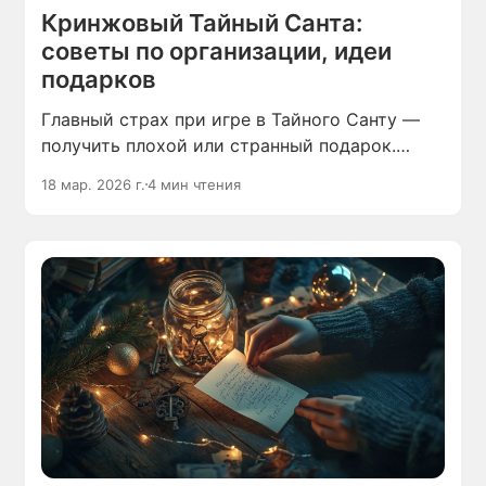
Кринжовый Тайный Санта:
советы по организации, идеи
подарков
Главный страх при игре в Тайного Санту —
получить плохой или странный подарок.
Чтобы кружка с Райаном Гослингом или
18 мар. 2026 г.
4 мин чтения
тапочки в виде рыб не стали
неожиданностью, такие сюрпризы можно
легализовать на старте.