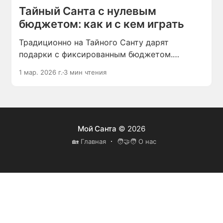
Тайный Санта с нулевым
бюджетом: как и с кем играть
Традиционно на Тайного Санту дарят
подарки с фиксированным бюджетом.
Но обстоятельства могут сложиться так, что
1 мар. 2026 г.
3 мин чтения
даже символическую сумму потратить
сложно: офис переполнен сувенирами или
друзья решили в этом году направить все
средства на общую мечту.
Мой Санта
© 2026
🏡 Главная
🧑‍🤝‍🧑 О нас