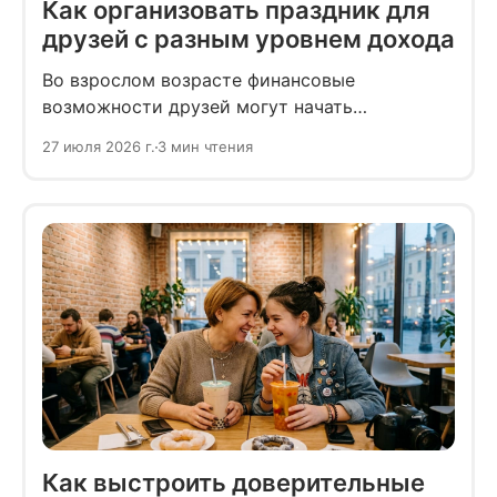
Как организовать праздник для
друзей с разным уровнем дохода
Во взрослом возрасте финансовые
возможности друзей могут начать
различаться сильнее, чем раньше. При этом
27 июля 2026 г.
3 мин чтения
открыто обсуждать денежные вопросы
бывает неловко, даже если такой разговор
мог бы помочь людям не соглашаться
на неудобные условия и не отказываться
от встреч вовсе.
Как выстроить доверительные