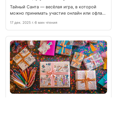
Тайный Санта — весёлая игра, в которой
можно принимать участие онлайн или офлайн
— правила всегда одинаковы: участники
17 дек. 2025 г.
8 мин чтения
обмениваются подарками анонимно, а
получатель до последнего не знает, от кого
именно придёт сюрприз.
Что подарить племянникам на
Новый год: идеи подарков с
вниманием и заботой