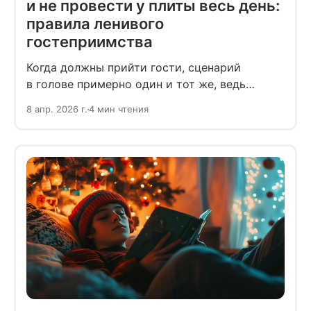
и не провести у плиты весь день:
правила ленивого
гостеприимства
Когда должны прийти гости, сценарий
в голове примерно один и тот же, ведь
у большинства жителей постсоветского
8 апр. 2026 г.
4 мин чтения
пространства есть ценный опыт,
доставшийся от родителей, бабушек
и дедушек.