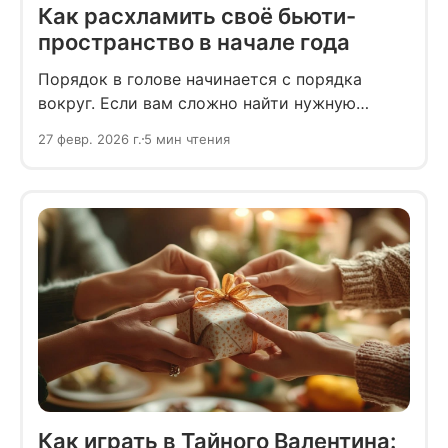
Как расхламить своё бьюти-
пространство в начале года
Порядок в голове начинается с порядка
вокруг. Если вам сложно найти нужную
косметику или аксессуар — это знак, что
27 февр. 2026 г.
5 мин чтения
пора расхламить своё бьюти-пространство.
Делимся пошаговым руководством, как это
сделать.
Как играть в Тайного Валентина: