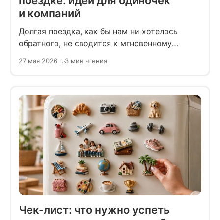
поездке: идеи для одиночек
и компаний
Долгая поездка, как бы нам ни хотелось
обратного, не сводится к мгновенному
перемещению. Человечество пока
27 мая 2026 г.
3 мин чтения
не изобрело телепортацию, а значит,
несколько часов — а иногда и целый день —
придётся провести в дороге.
Чек-лист: что нужно успеть