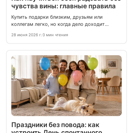
чувства вины: главные правила
Купить подарки близким, друзьям или
коллегам легко, но когда дело доходит
до себя — включается режим экономии или
28 июня 2026 г.
3 мин чтения
внутреннего критика. В итоге побеждают
сомнения и покупка откладывается
на неопределённый срок.
Праздники без повода: как
устроить День спонтанного