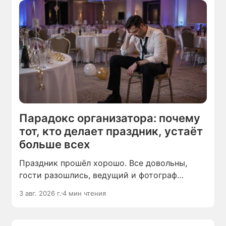
Парадокс организатора: почему
тот, кто делает праздник, устаёт
больше всех
Праздник прошёл хорошо. Все довольны,
гости разошлись, ведущий и фотограф
убирают аппаратуру. А человек, который всё
3 авг. 2026 г.
4 мин чтения
это организовал, сидит в опустевшей
комнате и чувствует себя выжатым — без
сил и без настроения.