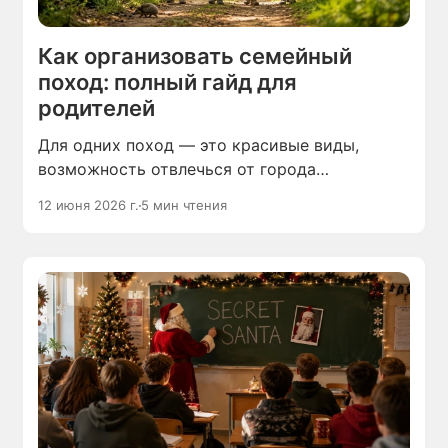
Как организовать семейный
поход: полный гайд для
родителей
Для одних поход — это красивые виды,
возможность отвлечься от города
и почувствовать себя частью природы.
12 июня 2026 г.
5 мин чтения
Других привлекают приключения, физическая
активность и чувство свободы. Кто-то
представляет себе грязь, усталость,
насекомых и не понимает, что люди находят
в таком отдыхе.