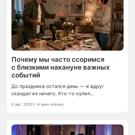
Почему мы часто ссоримся
с близкими накануне важных
событий
До праздника остался день — и вдруг
скандал из ничего. Кто-то купил
не те продукты, кто-то пришёл не вовремя,
6 авг. 2026 г.
4 мин чтения
кто-то забыл сделать, что вы просили.
Праздник ещё не начался, а настроение уже
испорчено.