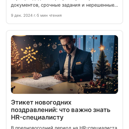
документов, срочные задания и нерешенные
вопросы заставляют хвататься за голову,
9 дек. 2024 г.
5 мин чтения
а не думать о веселье и отдыхе. Но именно
в предновогодний период HR-специалисты
могут укрепить командный дух и повысить
мотивацию сотрудников через
разнообразные активности.
Этикет новогодних
поздравлений: что важно знать
HR-специалисту
В предновогодний период на HR-специалиста