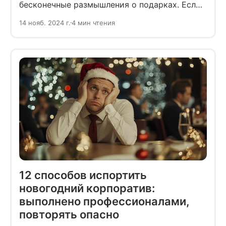
бесконечные размышления о подарках. Если
друзья могут откровенно сообщить о том,
14 нояб. 2024 г.
4 мин чтения
что они хотели бы найти под ёлкой, то с
рабочим коллективом сложнее. Как
поздравить коллег с Новым годом, чтобы все
остались довольны?
12 способов испортить
новогодний корпоратив:
выполнено профессионалами,
повторять опасно