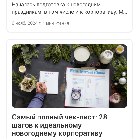
Началась подготовка к новогодним
праздникам, в том числе и к корпоративу. Мы
собрали для вас инструкцию, как сделать
6 нояб. 2024 г.
4 мин чтения
корпоратив самым ужасным событием года.
Надеемся, что вы посмеётесь над вредными
советами, но не будете их повторять.
Самый полный чек-лист: 28
шагов к идеальному
новогоднему корпоративу