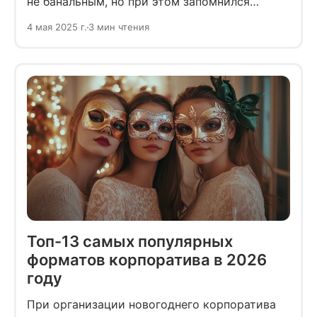
не банальным, но при этом запомнился
приятными эмоциями, а не жгучим чувством
4 мая 2025 г.
3 мин чтения
стыда на утро. Для этого нужна хорошая
программа. Предлагаем изучить тренды
проведения новогодних корпоративов в 2026
году.
Топ-13 самых популярных
форматов корпоратива в 2026
году
При организации новогоднего корпоратива