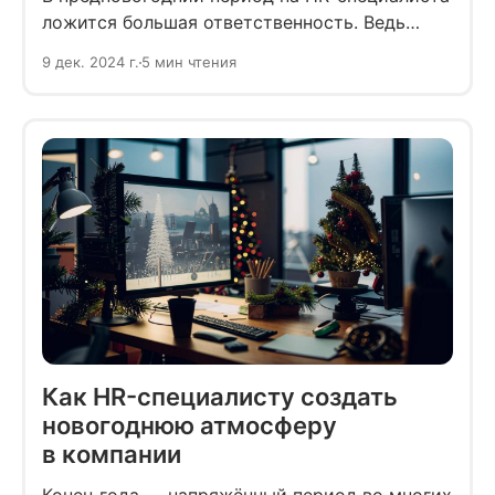
ложится большая ответственность. Ведь
нужно закрыть все рабочие задачи, создать
9 дек. 2024 г.
5 мин чтения
праздничное настроение для сотрудников
и правильно соблюсти этикет новогодних
поздравлений.
Как HR-специалисту создать
новогоднюю атмосферу
в компании
Конец года — напряжённый период во многих