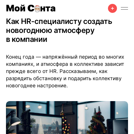
Офис
•
Празднование
•
Советы
•
4 дек. 2024 г.
•
6 мин чтения
Как HR-специалисту создать
новогоднюю атмосферу
в компании
Конец года — напряжённый период во многих
компаниях, и атмосфера в коллективе зависит
прежде всего от HR. Рассказываем, как
разрядить обстановку и подарить коллективу
новогоднее настроение.