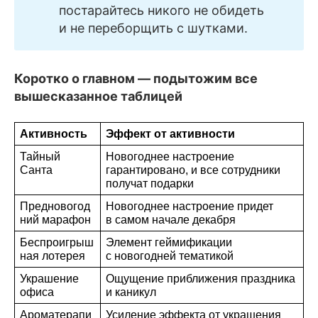
постарайтесь никого не обидеть
и не переборщить с шутками.
Коротко о главном — подытожим все
вышесказанное таблицей
Активность
Эффект от активности
Тайный 
Новогоднее настроение 
Санта
гарантировано, и все сотрудники 
получат подарки
Предновогод
Новогоднее настроение придет 
ний марафон
в самом начале декабря
Беспроигрыш
Элемент геймификации 
ная лотерея
с новогодней тематикой
Украшение 
Ощущение приближения праздника 
офиса
и каникул
Ароматерапи
Усиление эффекта от украшения 