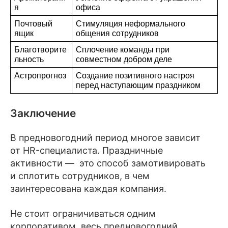
я
офиса
Почтовый 
Стимуляция неформального 
ящик
общения сотрудников
Благотворите
Сплочение команды при 
льность
совместном добром деле
Астропрогноз
Создание позитивного настроя 
перед наступающим праздником
Заключение
В предновогодний период многое зависит
от HR-специалиста. Праздничные
активности — это способ замотивировать
и сплотить сотрудников, в чем
заинтересована каждая компания.
Не стоит ограничиваться одним
корпоративом, весь предновогодний