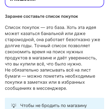
Расширения для браузера;
Заранее составьте список покупок
Специальные сайты;
Социальные сети магазинов 
Список покупок — это база. Хоть эта идея
и сервисов;
может казаться банальной или даже
старомодной, она работает безотказно уже
Личный кабинет покупателя;
долгие годы. Точный список позволяет
Промокоды от блогеров;
сэкономить время на поиск нужных
продуктов в магазине и даёт уверенность,
Каналы и чаты по интересам.
что вы купили всё, что было нужно.
Не обязательно записывать всё на лист
бумаги — можно пометить необходимые
покупки в заметках или в избранных
сообщениях в мессенджере.
💡
Чтобы не бродить по магазину